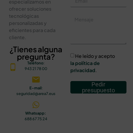
especializamos en
ofrecer soluciones
tecnológicas
personalizadas y
eficientes para cada
cliente.
¿Tienes alguna
pregunta?
He leído y acepto
la política de
Teléfono
:
943 21 78 00
privacidad
.
Pedir
E-mail
:
presupuesto
seguridad@area7.eus
Whatsapp:
688 67 75 24