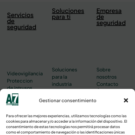
Soluciones
Empresa
Servicios
para ti
de
de
seguridad
seguridad
Soluciones
Sobre
Videovigilancia
para la
nosotros
Proteccion
industria
Contacto
de intrusos
Hospitales y
Área de
Proteccion
geriátricos
cliente
Gestionar consentimiento
de incendios
Seguridad en
Control de
edificios y
accesos
Para ofrecer las mejores experiencias, utilizamos tecnologías como las
oficinas
cookies para almacenar y/o acceder a la información del dispositivo. El
Central de
consentimiento de estas tecnologías nos permitirá procesar datos
alarmas
como el comportamiento de navegación o las identificaciones únicas