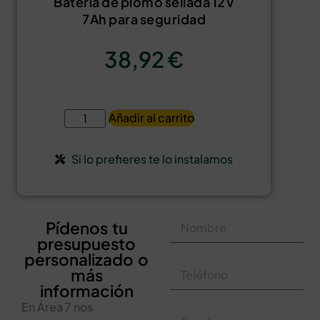
Batería de plomo sellada 12V
7Ah para seguridad
38,92
€
Añadir al carrito
Si lo prefieres te lo instalamos
Pídenos tu
presupuesto
personalizado o
más
información
En Área 7 nos