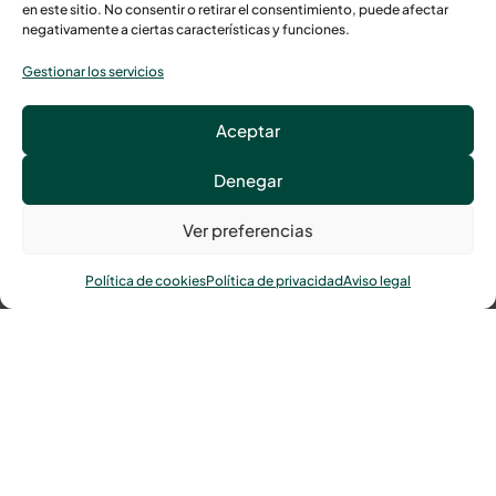
Servicios de
en este sitio. No consentir o retirar el consentimiento, puede afectar
negativamente a ciertas características y funciones.
asistenciales
Ver
Gestionar los servicios
proyectos
Tienda
Aceptar
Denegar
Ver preferencias
Política de cookies
Política de privacidad
Aviso legal
Avenida Tolosa, 119, 20018 San Sebastián
Llámanos al
943 21 78 00