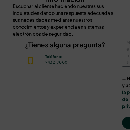
Escuchar al cliente haciendo nuestras sus
inquietudes dando una respuesta adecuada a
sus necesidades mediante nuestros
conocimientos y experiencia en sistemas
electrónicos de seguridad.
¿Tienes alguna pregunta?
Teléfono
:
943 21 78 00
H
y a
la 
de
pri