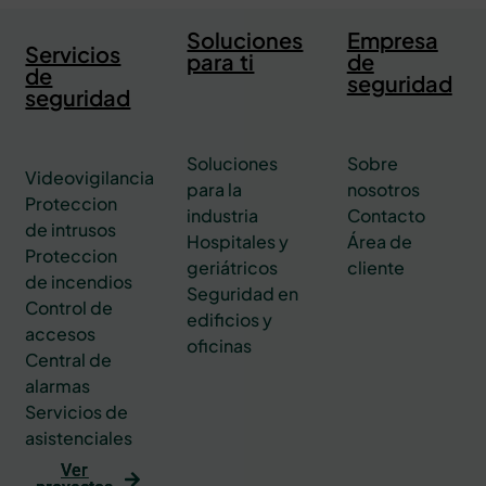
Soluciones
Empresa
Servicios
para ti
de
de
seguridad
seguridad
Soluciones
Sobre
Videovigilancia
para la
nosotros
Proteccion
industria
Contacto
de intrusos
Hospitales y
Área de
Proteccion
geriátricos
cliente
de incendios
Seguridad en
Control de
edificios y
accesos
oficinas
Central de
alarmas
Servicios de
asistenciales
Ver