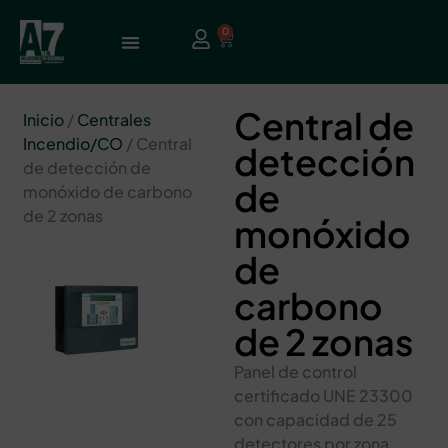
0
Central de
Inicio
/
Centrales
Incendio/CO
/ Central
detección
de detección de
de
monóxido de carbono
de 2 zonas
monóxido
de
carbono
de 2 zonas
Panel de control
certificado UNE 23300
con capacidad de 25
detectores por zona.