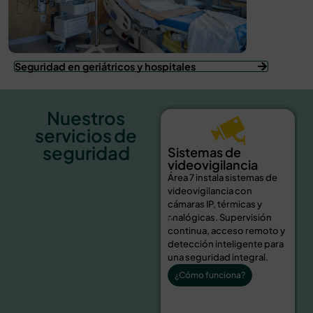
Seguridad en geriátricos y hospitales
Nuestros
servicios de
seguridad
Sistemas de
videovigilancia
Área 7 instala sistemas de
videovigilancia con
i
cámaras IP, térmicas y
analógicas. Supervisión
continua, acceso remoto y
t
detección inteligente para
una seguridad integral.
¿Cómo funciona?