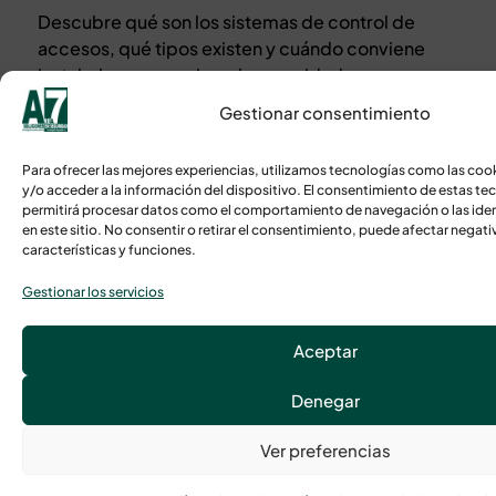
Descubre qué son los sistemas de control de
accesos, qué tipos existen y cuándo conviene
instalarlos para mejorar la seguridad en
empresas, oficinas, comunidades y edificios.
Gestionar consentimiento
Para ofrecer las mejores experiencias, utilizamos tecnologías como las co
y/o acceder a la información del dispositivo. El consentimiento de estas te
Pídenos tu
permitirá procesar datos como el comportamiento de navegación o las iden
presupuesto
en este sitio. No consentir o retirar el consentimiento, puede afectar negat
personalizado o
características y funciones.
más
información
Gestionar los servicios
En Área 7 nos
especializamos en
Aceptar
ofrecer soluciones
Denegar
tecnológicas
personalizadas y
Ver preferencias
eficientes para cada
cliente.