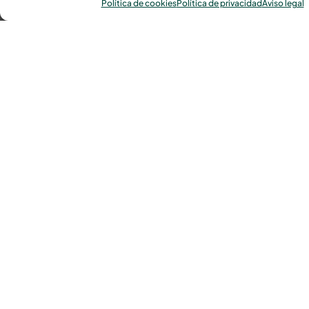
Política de cookies
Política de privacidad
Aviso legal
¿Tienes alguna
pregunta?
He leído y acepto
la política de
Teléfono
:
943 21 78 00
privacidad
.
Pedir
E-mail
:
presupuesto
seguridad@area7.eus
Whatsapp:
688 67 75 24
Homologaciones y
certificados Área 7
Homologación Seguridad