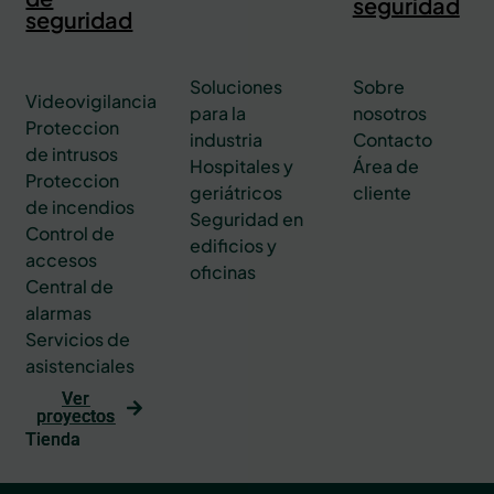
seguridad
seguridad
Soluciones
Sobre
Videovigilancia
para la
nosotros
Proteccion
industria
Contacto
de intrusos
Hospitales y
Área de
Proteccion
geriátricos
cliente
de incendios
Seguridad en
Control de
edificios y
accesos
oficinas
Central de
alarmas
Servicios de
asistenciales
Ver
proyectos
Tienda