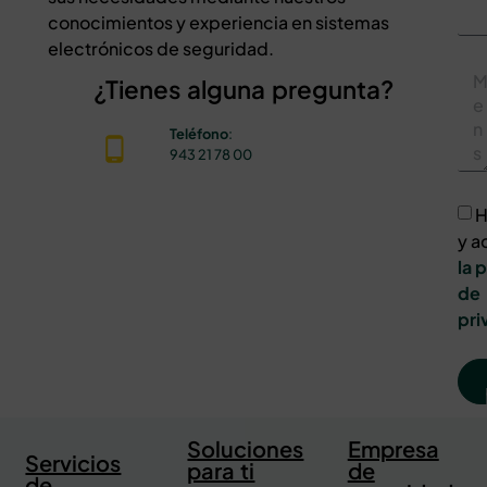
conocimientos y experiencia en sistemas
electrónicos de seguridad.
¿Tienes alguna pregunta?
Teléfono
:
943 21 78 00
H
y a
la 
de
pri
Soluciones
Empresa
Servicios
para ti
de
de