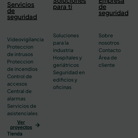
Soluciones
Empresa
Servicios
para ti
de
de
seguridad
seguridad
Soluciones
Sobre
Videovigilancia
para la
nosotros
Proteccion
industria
Contacto
de intrusos
Hospitales y
Área de
Proteccion
geriátricos
cliente
de incendios
Seguridad en
Control de
edificios y
accesos
oficinas
Central de
alarmas
Servicios de
asistenciales
Ver
proyectos
Tienda