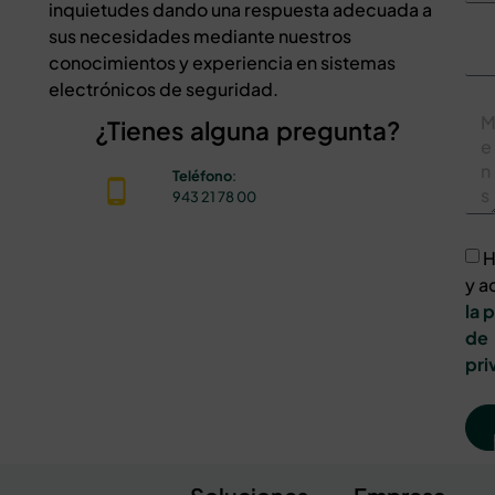
inquietudes dando una respuesta adecuada a
sus necesidades mediante nuestros
conocimientos y experiencia en sistemas
electrónicos de seguridad.
¿Tienes alguna pregunta?
Teléfono
:
943 21 78 00
H
y a
la 
de
pri