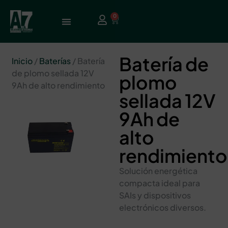
0
Batería de
Inicio
/
Baterías
/ Batería
de plomo sellada 12V
plomo
9Ah de alto rendimiento
sellada 12V
9Ah de
alto
rendimiento
Solución energética
compacta ideal para
SAIs y dispositivos
electrónicos diversos.