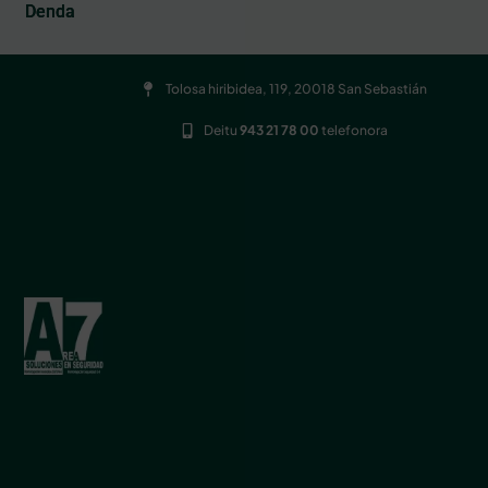
Denda
Tolosa hiribidea, 119, 20018 San Sebastián
Deitu
943 21 78 00
telefonora