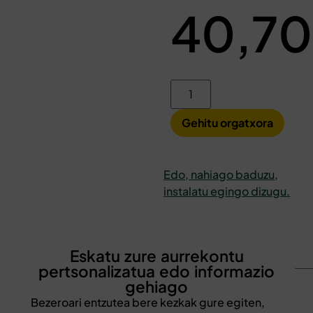
40,7
Gehitu orgatxora
Edo, nahiago baduzu,
instalatu egingo dizugu.
Eskatu zure aurrekontu
pertsonalizatua edo informazio
gehiago
Bezeroari entzutea bere kezkak gure egiten,