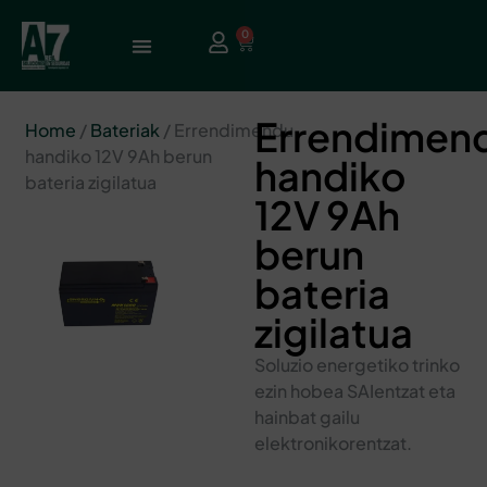
0
Errendimen
Home
/
Bateriak
/ Errendimendu
handiko 12V 9Ah berun
handiko
bateria zigilatua
12V 9Ah
berun
bateria
zigilatua
Soluzio energetiko trinko
ezin hobea SAIentzat eta
hainbat gailu
elektronikorentzat.