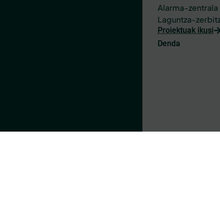
Alarma-zentrala
Laguntza-zerbit
Proiektuak ikusi
Denda