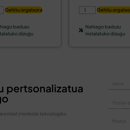
Gehitu orgatxora
Gehitu orgatxo
hiago baduzu
Nahiago baduzu
stalatuko dizugu
instalatuko dizugu
u pertsonalizatua
go
arentzat irtenbide teknologiko