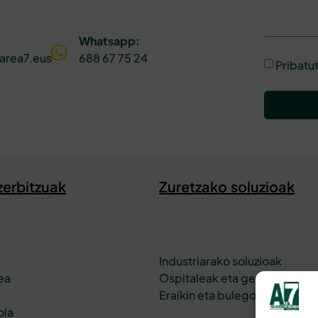
Whatsapp:
area7.eus
688 67 75 24
Pribatut
erbitzuak
Zuretzako soluzioak
Industriarako soluzioak
ea
Ospitaleak eta geriatrikoak
Eraikin eta bulegoetako segu
ola