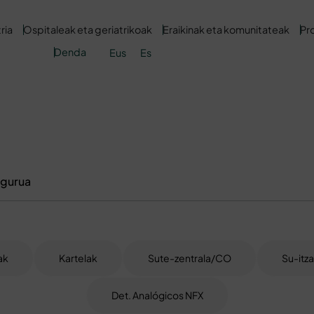
ria
Ospitaleak eta geriatrikoak
Eraikinak eta komunitateak
Pr
Denda
Eus
Es
egurua
ak
Kartelak
Sute-zentrala/CO
Su-itza
Det. Analógicos NFX