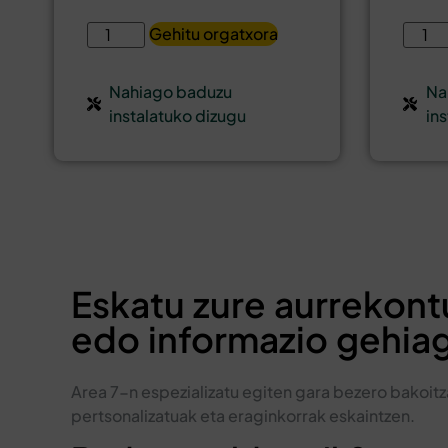
Gehitu orgatxora
Nahiago baduzu
Na
instalatuko dizugu
in
Eskatu zure aurrekont
edo informazio gehia
Area 7-n espezializatu egiten gara bezero bakoitz
pertsonalizatuak eta eraginkorrak eskaintzen.