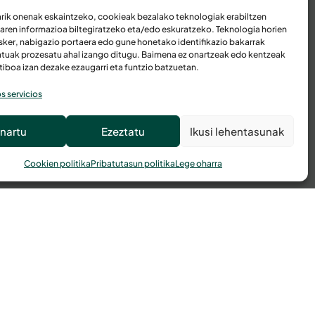
arik onenak eskaintzeko, cookieak bezalako teknologiak erabiltzen
uaren informazioa biltegiratzeko eta/edo eskuratzeko. Teknologia horien
sker, nabigazio portaera edo gune honetako identifikazio bakarrak
tuak prozesatu ahal izango ditugu. Baimena ez onartzeak edo kentzeak
tiboa izan dezake ezaugarri eta funtzio batzuetan.
s servicios
nartu
Ezeztatu
Ikusi lehentasunak
Cookien politika
Pribatutasun politika
Lege oharra