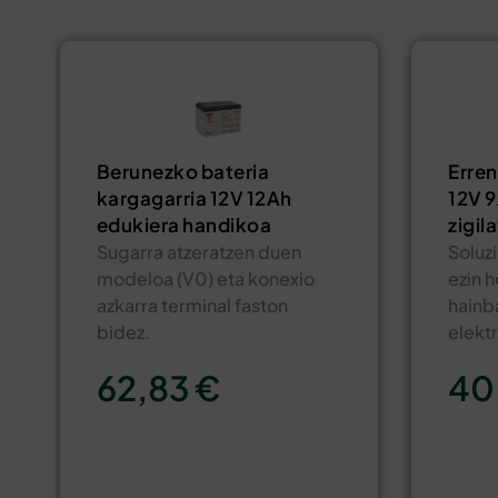
Berunezko bateria
Erre
kargagarria 12V 12Ah
12V 9
edukiera handikoa
zigil
Sugarra atzeratzen duen
Soluz
modeloa (V0) eta konexio
ezin 
azkarra terminal faston
hainb
bidez.
elekt
62,83
€
40