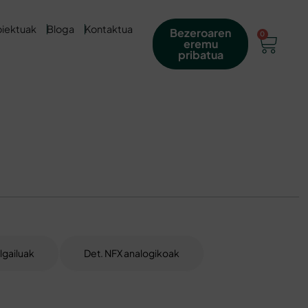
oiektuak
Bloga
Kontaktua
Bezeroaren
0
eremu
pribatua
lgailuak
Det. NFX analogikoak