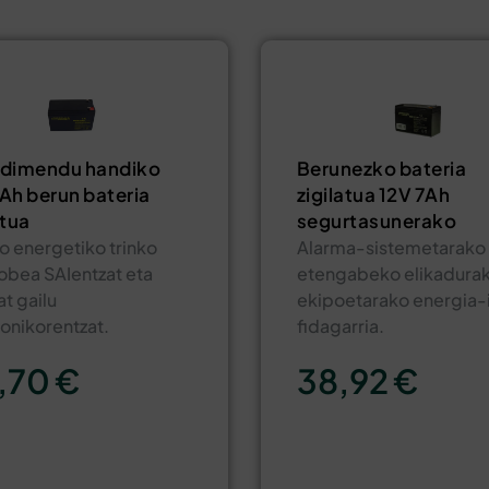
ndimendu handiko
Berunezko bateria
Ah berun bateria
zigilatua 12V 7Ah
atua
segurtasunerako
io energetiko trinko
Alarma-sistemetarako 
hobea SAIentzat eta
etengabeko elikadura
at gailu
ekipoetarako energia-i
ronikorentzat.
fidagarria.
,70
€
38,92
€