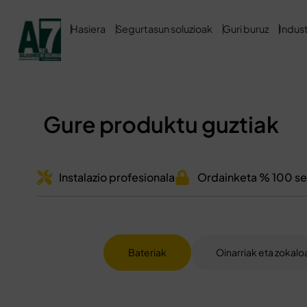
Hasiera
Segurtasun soluzioak
Guri buruz
Indust
Gure produktu guztiak
Instalazio profesionala
Ordainketa % 100 s
Bateriak
Oinarriak eta zokalo