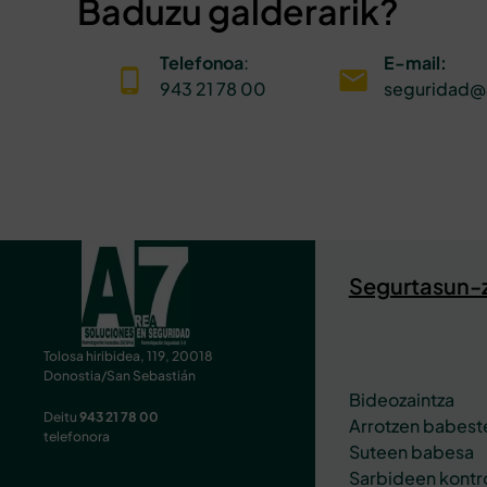
Baduzu galderarik?
Telefonoa
:
E-mail:
943 21 78 00
seguridad@
Segurtasun-z
Tolosa hiribidea, 119, 20018
Donostia/San Sebastián
Bideozaintza
Deitu
943 21 78 00
Arrotzen babest
telefonora
Suteen babesa
Sarbideen kontr