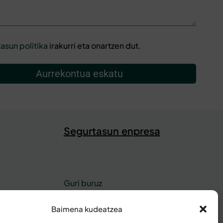
asun politika
irakurri eta onartzen dut.
Aurrekontua eskatu
Segurtasun enpresa
Guri buruz
Kontaktua
rtasuna
Bezeroaren eremu pribatua
Baimena kudeatzea