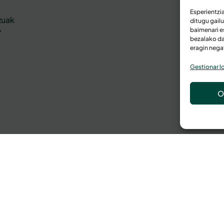
Esperientzi
zuak
ditugu gail
baimenari e
bezalako da
eragin nega
Gestionar lo
O