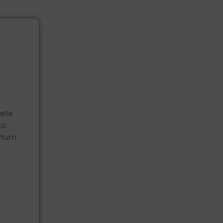
eta
ko
turri