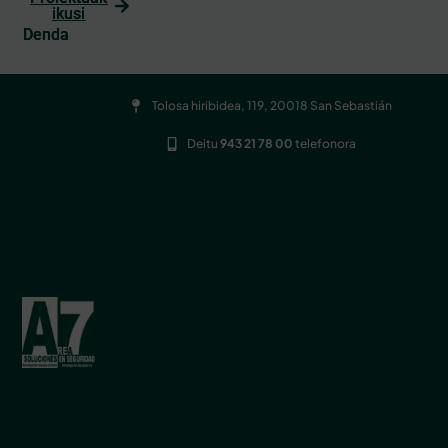
ikusi
Denda
Tolosa hiribidea, 119, 20018 San Sebastián
Deitu
943 21 78 00
telefonora