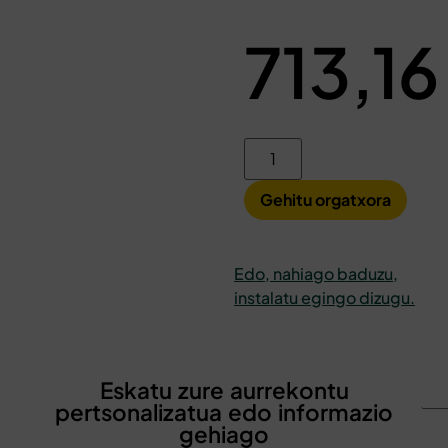
713,1
Gehitu orgatxora
Edo, nahiago baduzu,
instalatu egingo dizugu.
Eskatu zure aurrekontu
pertsonalizatua edo informazio
gehiago