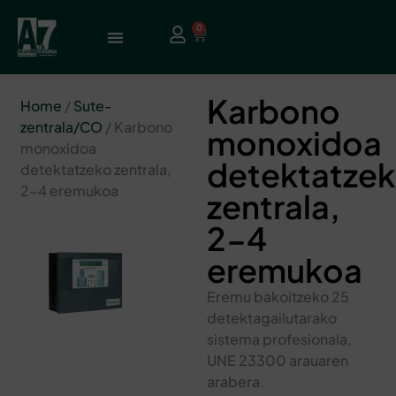
0
Karbono
Home
/
Sute-
zentrala/CO
/ Karbono
monoxidoa
monoxidoa
detektatze
detektatzeko zentrala,
2-4 eremukoa
zentrala,
2-4
eremukoa
Eremu bakoitzeko 25
detektagailutarako
sistema profesionala,
UNE 23300 arauaren
arabera.