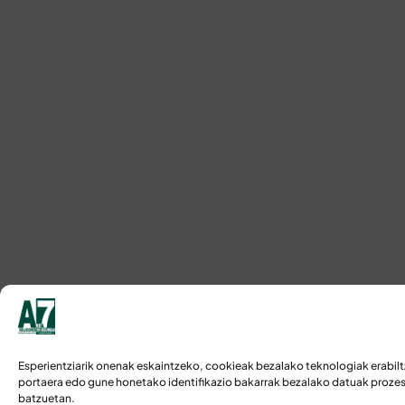
Esperientziarik onenak eskaintzeko, cookieak bezalako teknologiak erabilt
portaera edo gune honetako identifikazio bakarrak bezalako datuak prozesa
batzuetan.