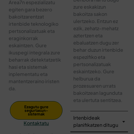
Area7n espezializatu
zure eskakizun
egiten gara bezero
bakoitza sakon
bakoitzarentzat
ulertzeko. Entzun ez
irtenbide teknologiko
ezik, zehatz-mehatz
pertsonalizatuak eta
aztertzen eta
eraginkorrak
ebaluatzen dugu zer
eskaintzen. Gure
behar duzun irtenbide
ikuspegi integrala zure
espezifiko eta
beharrak detektatzetik
pertsonalizatuak
hasi eta sistemak
eskaintzeko. Gure
inplementatu eta
helburua da
mantentzeraino iristen
prozesuaren urrats
da.
bakoitzean lagunduta
eta ulertuta sentitzea.
Ezagutu gure
segurtasun-
sistemak
Irtenbideak
Kontaktatu
planifikatzen ditugu