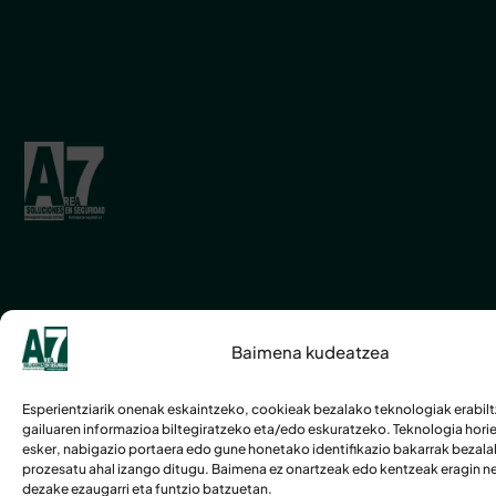
Baimena kudeatzea
Esperientziarik onenak eskaintzeko, cookieak bezalako teknologiak erabil
gailuaren informazioa biltegiratzeko eta/edo eskuratzeko. Teknologia hori
esker, nabigazio portaera edo gune honetako identifikazio bakarrak bezal
prozesatu ahal izango ditugu. Baimena ez onartzeak edo kentzeak eragin n
dezake ezaugarri eta funtzio batzuetan.