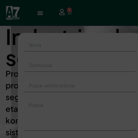
0
Industriarak
soluzioak
Produkzio
prozesuen
segurtasun
eta
kontrol
sistemetarako