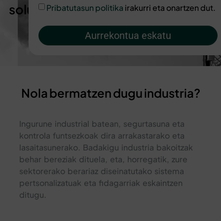
soluzioak.
Pribatutasun politika
irakurri eta onartzen dut.
Aurrekontua eskatu
Nola bermatzen dugu industria?
Ingurune industrial batean, segurtasuna eta
kontrola funtsezkoak dira arrakastarako eta
lasaitasunerako. Badakigu industria bakoitzak
behar bereziak dituela, eta, horregatik, zure
sektorerako berariaz diseinatutako sistema
pertsonalizatuak eta fidagarriak eskaintzen
ditugu.