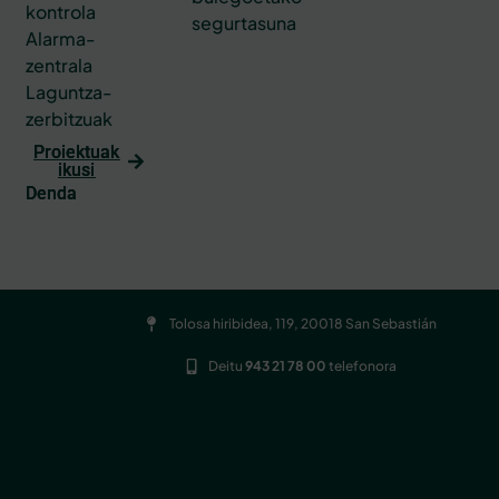
kontrola
segurtasuna
Alarma-
zentrala
Laguntza-
zerbitzuak
Proiektuak
ikusi
Denda
Tolosa hiribidea, 119, 20018 San Sebastián
Deitu
943 21 78 00
telefonora