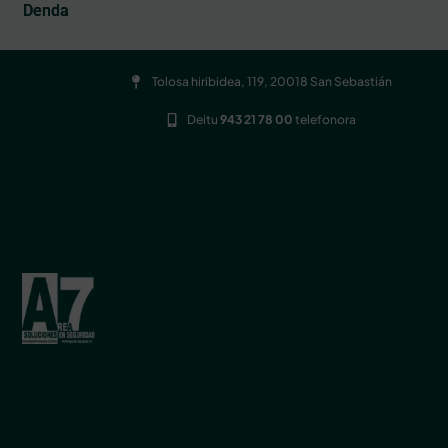
Denda
Tolosa hiribidea, 119, 20018 San Sebastián
Deitu
943 21 78 00
telefonora