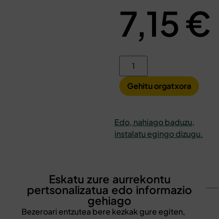
7,15
€
Gehitu orgatxora
Edo, nahiago baduzu,
instalatu egingo dizugu.
Eskatu zure aurrekontu
pertsonalizatua edo informazio
gehiago
Bezeroari entzutea bere kezkak gure egiten,