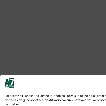
Esperientziarik onenak eskaintzeko, cookieak bezalako teknologiak erabilt
portaera edo gune honetako identifikazio bakarrak bezalako datuak prozesa
batzuetan.