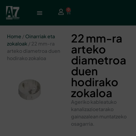
0
22 mm-ra
Home
/
Oinarriak eta
zokaloak
/ 22 mm-ra
arteko
arteko diametroa duen
diametroa
hodirako zokaloa
duen
hodirako
zokaloa
Ageriko kableatuko
kanalizazioetarako
gainazalean muntatzeko
osagarria.