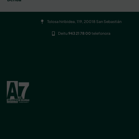
Tolosa hiribidea, 119, 20018 San Sebastián
Deitu
943 21 78 00
telefonora