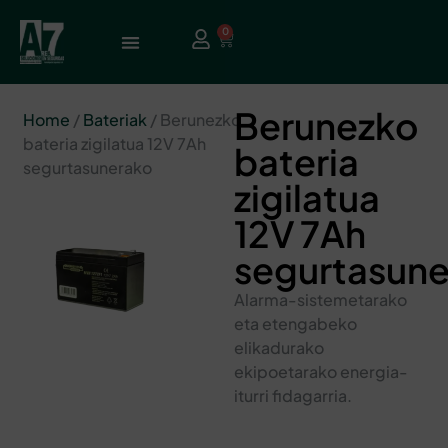
0
Berunezko
Home
/
Bateriak
/ Berunezko
bateria zigilatua 12V 7Ah
bateria
segurtasunerako
zigilatua
12V 7Ah
segurtasun
Alarma-sistemetarako
eta etengabeko
elikadurako
ekipoetarako energia-
iturri fidagarria.