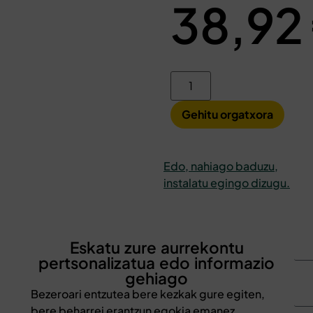
38,92
Gehitu orgatxora
Edo, nahiago baduzu,
instalatu egingo dizugu.
Eskatu zure aurrekontu
pertsonalizatua edo informazio
gehiago
Bezeroari entzutea bere kezkak gure egiten,
bere beharrei erantzun egokia emanez,