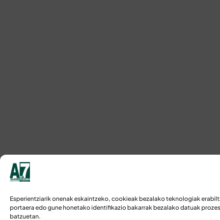
Esperientziarik onenak eskaintzeko, cookieak bezalako teknologiak erabilt
portaera edo gune honetako identifikazio bakarrak bezalako datuak prozesa
batzuetan.