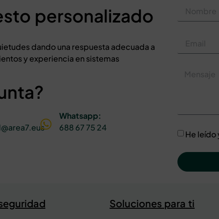
esto personalizado
nquietudes dando una respuesta adecuada a
entos y experiencia en sistemas
unta?
Whatsapp:
d@area7.eus
688 67 75 24
He leído
 seguridad
Soluciones para ti