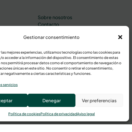
Sobre nosotros
Contacto
inas
Área de cliente
Gestionar consentimiento
r las mejores experiencias, utilizamos tecnologías como las cookies para
/o acceder a la información del dispositivo. El consentimiento de estas
 nos permitirá procesar datos como el comportamiento de navegación o
caciones únicas en este sitio. No consentir o retirar el consentimiento,
ar negativamente a ciertas características y funciones.
s servicios
ceptar
Denegar
Ver preferencias
Política de cookies
Política de privacidad
Aviso legal