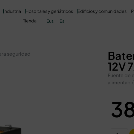
Industria
Hospitales y geriátricos
Edificios y comunidades
P
Tienda
Eus
Es
Bate
para seguridad
12V 
Fuente de e
alimentació
3