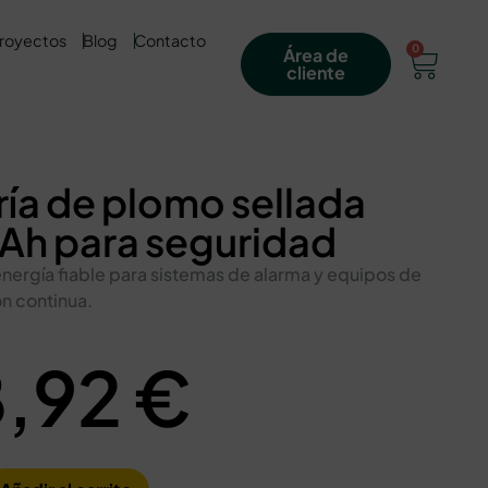
royectos
Blog
Contacto
0
Área de
cliente
ría de plomo sellada
7Ah para seguridad
nergía fiable para sistemas de alarma y equipos de
n continua.
8,92
€