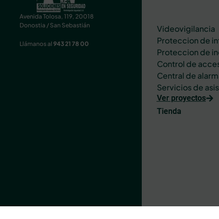
Avenida Tolosa, 119, 20018
Donostia / San Sebastián
Videovigilancia
Proteccion de in
Llámanos al
943 21 78 00
Proteccion de i
Control de acce
Central de alarm
Servicios de asi
Ver proyectos
Tienda