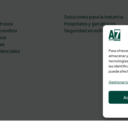
Soluciones para la industria
trusos
Hospitales y geriátricos
ncendios
Seguridad en edificios y ofic
sos
as
stenciales
Para ofrece
almacenar y
tecnologías
las identifi
puede afect
Gestionar lo
A