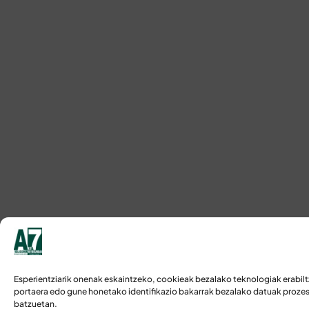
Esperientziarik onenak eskaintzeko, cookieak bezalako teknologiak erabilt
portaera edo gune honetako identifikazio bakarrak bezalako datuak prozesa
batzuetan.