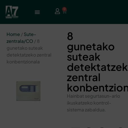
0
8
Home
/
Sute-
zentrala/CO
/ 8
gunetako
gunetako suteak
suteak
detektatzeko zentral
konbentzionala
detektatze
zentral
konbentzion
Hainbat segurtasun-arlo
ikuskatzeko kontrol-
sistema zabaldua.