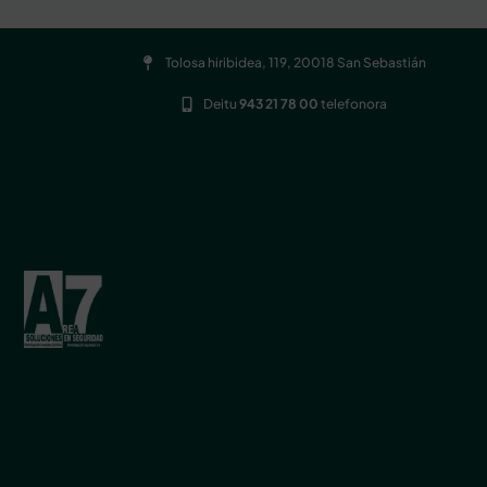
Tolosa hiribidea, 119, 20018 San Sebastián
Deitu
943 21 78 00
telefonora