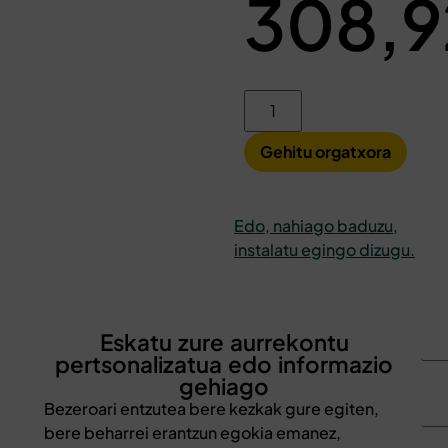
308,
Gehitu orgatxora
Edo, nahiago baduzu,
instalatu egingo dizugu.
Eskatu zure aurrekontu
pertsonalizatua edo informazio
gehiago
Bezeroari entzutea bere kezkak gure egiten,
bere beharrei erantzun egokia emanez,