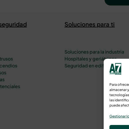
 seguridad
Soluciones para ti
Soluciones para la industria
trusos
Hospitales y geriátricos
ncendios
Seguridad en edificios y ofic
sos
as
Para ofrece
stenciales
almacenar y
tecnologías
las identifi
puede afect
Gestionar lo