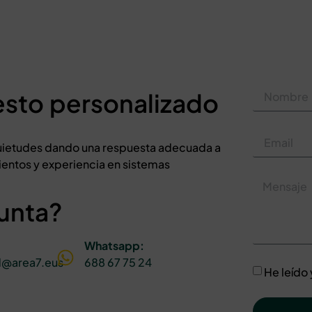
esto personalizado
nquietudes dando una respuesta adecuada a
entos y experiencia en sistemas
unta?
Whatsapp:
d@area7.eus
688 67 75 24
He leído