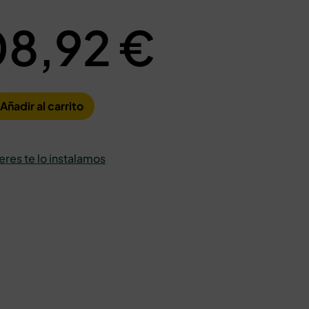
08,92
€
Añadir al carrito
ieres te lo instalamos