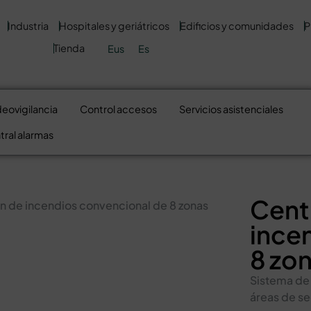
Industria
Hospitales y geriátricos
Edificios y comunidades
P
Tienda
Eus
Es
deovigilancia
Control accesos
Servicios asistenciales
tral alarmas
Cent
n de incendios convencional de 8 zonas
ince
8 zo
Sistema de 
áreas de s