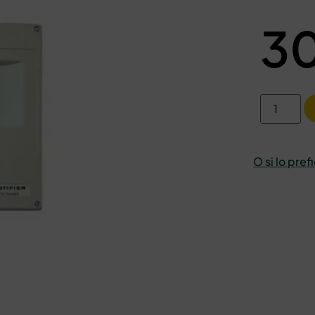
3
O si lo pref