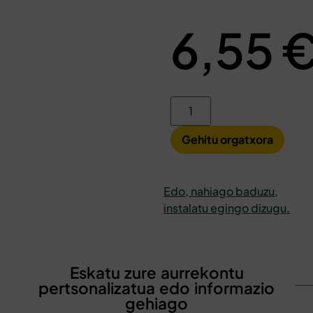
6,55
Gehitu orgatxora
Edo, nahiago baduzu,
instalatu egingo dizugu.
Eskatu zure aurrekontu
pertsonalizatua edo informazio
gehiago