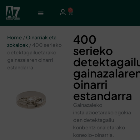
0
400
Home
/
Oinarriak eta
zokaloak
/ 400 serieko
serieko
detektagailuetarako
detektagail
gainazalaren oinarri
estandarra
gainazalare
oinarri
estandarra
Gainazaleko
instalazioetarako egokia
den detektagailu
konbentzionaletarako
konexio-oinarria.