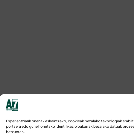
Esperientziarik onenak eskaintzeko, cookieak bezalako teknologiak erabilt
portaera edo gune honetako identifikazio bakarrak bezalako datuak prozesa
batzuetan.