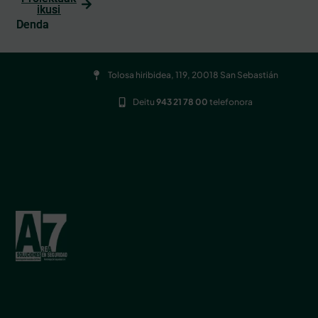
ikusi
Denda
Tolosa hiribidea, 119, 20018 San Sebastián
Deitu
943 21 78 00
telefonora