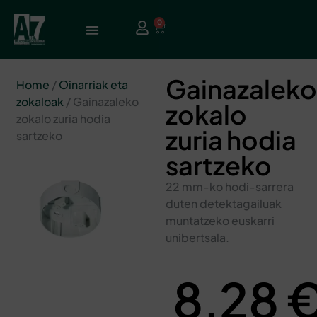
0
Gainazaleko
Home
/
Oinarriak eta
zokaloak
/ Gainazaleko
zokalo
zokalo zuria hodia
zuria hodia
sartzeko
sartzeko
22 mm-ko hodi-sarrera
duten detektagailuak
muntatzeko euskarri
unibertsala.
8,28