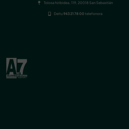
Tolosa hiribidea, 119, 20018 San Sebastián
Deitu
943 21 78 00
telefonora