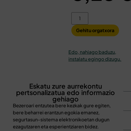
Gehitu orgatxora
Edo, nahiago baduzu,
instalatu egingo dizugu.
Eskatu zure aurrekontu
pertsonalizatua edo informazio
gehiago
Bezeroari entzutea bere kezkak gure egiten,
bere beharrei erantzun egokia emanez,
segurtasun-sistema elektronikoetan dugun
ezagutzaren eta esperientziaren bidez.