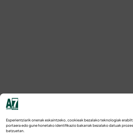
Esperientziarik onenak eskaintzeko, cookieak bezalako teknologiak erabilt
portaera edo gune honetako identifikazio bakarrak bezalako datuak prozesa
batzuetan.