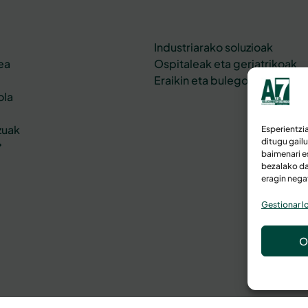
Industriarako soluzioak
ea
Ospitaleak eta geriatrikoak
Eraikin eta bulegoetako segu
ola
zuak
Esperientzi
ditugu gail
baimenari e
bezalako da
eragin nega
Gestionar lo
O