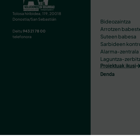
Tolosa hiribidea, 119, 20018
Donostia/San Sebastián
Bideozaintza
Arrotzen babest
Deitu
943 21 78 00
Suteen babesa
telefonora
Sarbideen kontr
Alarma-zentrala
Laguntza-zerbit
Proiektuak ikusi
Denda