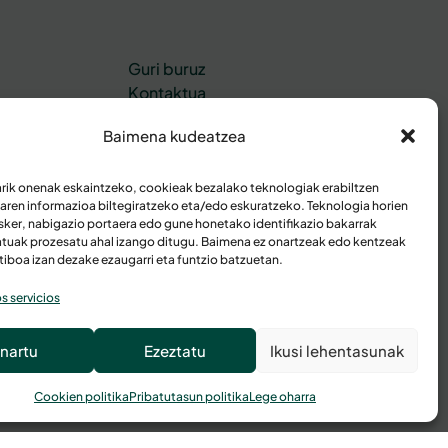
Guri buruz
Kontaktua
rtasuna
Bezeroaren eremu pribatua
Baimena kudeatzea
arik onenak eskaintzeko, cookieak bezalako teknologiak erabiltzen
uaren informazioa biltegiratzeko eta/edo eskuratzeko. Teknologia horien
sker, nabigazio portaera edo gune honetako identifikazio bakarrak
tuak prozesatu ahal izango ditugu. Baimena ez onartzeak edo kentzeak
tiboa izan dezake ezaugarri eta funtzio batzuetan.
s servicios
nartu
Ezeztatu
Ikusi lehentasunak
Cookien politika
Pribatutasun politika
Lege oharra