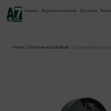
Hasiera
Segurtasun soluzioak
Guri buruz
Indust
Home
/
Oinarriak eta zokaloak
/ CO estandarraren s