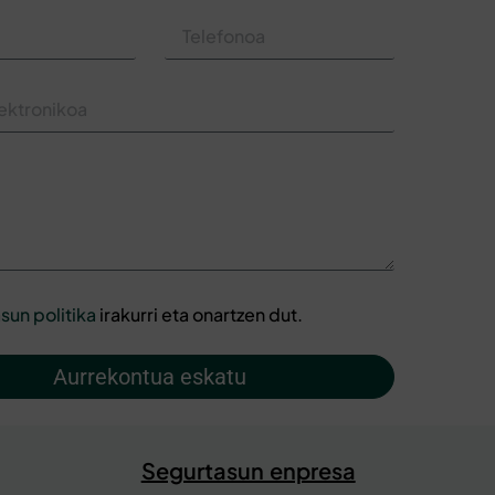
sun politika
irakurri eta onartzen dut.
Aurrekontua eskatu
Segurtasun enpresa