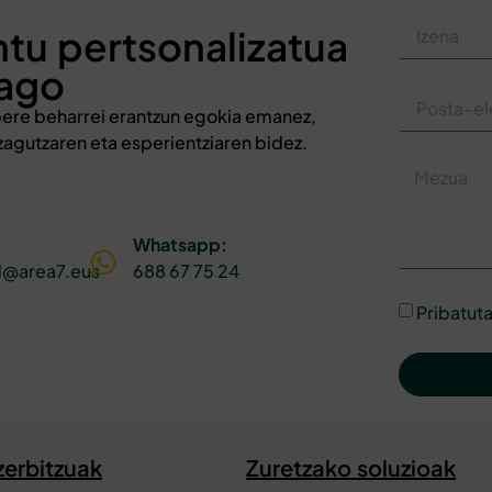
ntu pertsonalizatua
iago
bere beharrei erantzun egokia emanez,
agutzaren eta esperientziaren bidez.
Whatsapp:
d@area7.eus
688 67 75 24
Pribatuta
erbitzuak
Zuretzako soluzioak