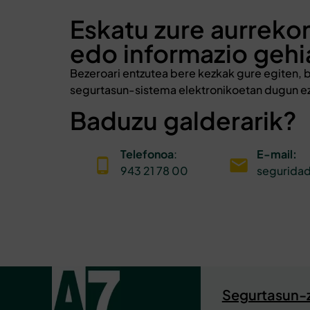
Eskatu zure aurreko
edo informazio geh
Bezeroari entzutea bere kezkak gure egiten, 
segurtasun-sistema elektronikoetan dugun ez
Baduzu galderarik?
Telefonoa
:
E-mail:
943 21 78 00
segurida
Segurtasun-z