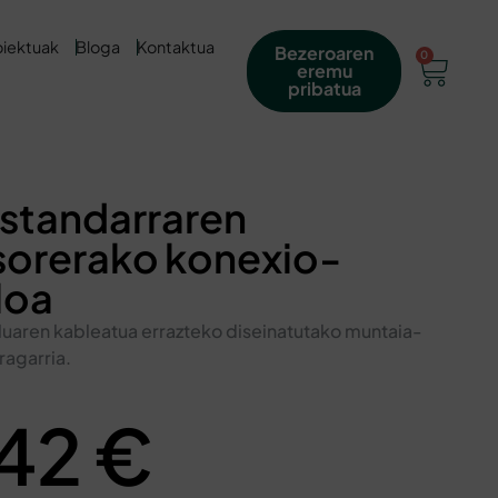
oiektuak
Bloga
Kontaktua
Bezeroaren
0
eremu
pribatua
standarraren
sorerako konexio-
loa
uaren kableatua errazteko diseinatutako muntaia-
ragarria.
,42
€