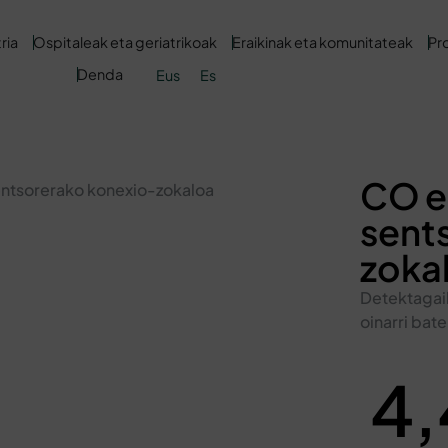
ria
Ospitaleak eta geriatrikoak
Eraikinak eta komunitateak
Pr
Denda
Eus
Es
CO e
entsorerako konexio-zokaloa
sent
zoka
Detektagail
oinarri bate
4