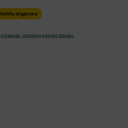
Gehitu orgatxora
o baduzu, instalatu egingo dizugu.