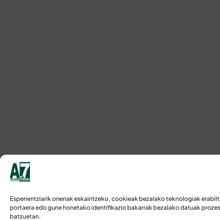
Esperientziarik onenak eskaintzeko, cookieak bezalako teknologiak erabilt
portaera edo gune honetako identifikazio bakarrak bezalako datuak prozesa
batzuetan.