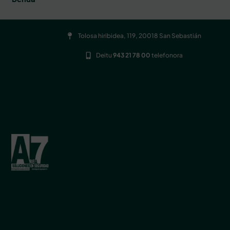
Tolosa hiribidea, 119, 20018 San Sebastián
Deitu
943 21 78 00
telefonora