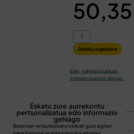
50,3
Gehitu orgatxora
Edo, nahiago baduzu,
instalatu egingo dizugu.
Eskatu zure aurrekontu
pertsonalizatua edo informazio
gehiago
Bezeroari entzutea bere kezkak gure egiten,
bere beharrei erantzun egokia emanez,