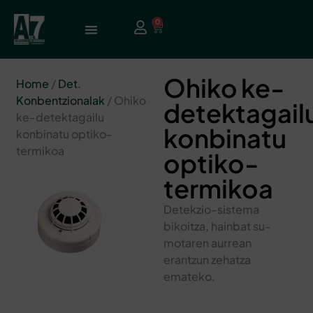
0
Ohiko ke-
Home
/
Det.
Konbentzionalak
/ Ohiko
detektagail
ke-detektagailu
konbinatu
konbinatu optiko-
termikoa
optiko-
termikoa
Detekzio-sistema
bikoitza, hainbat su-
motaren aurrean
erantzun zehatza
emateko.