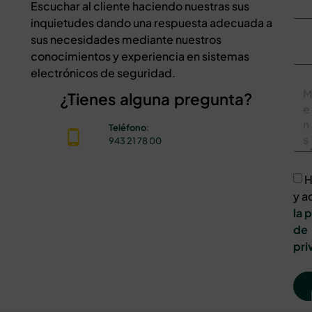
Escuchar al cliente haciendo nuestras sus
inquietudes dando una respuesta adecuada a
sus necesidades mediante nuestros
conocimientos y experiencia en sistemas
electrónicos de seguridad.
¿Tienes alguna pregunta?
Teléfono
:
943 21 78 00
H
y a
la 
de
pri