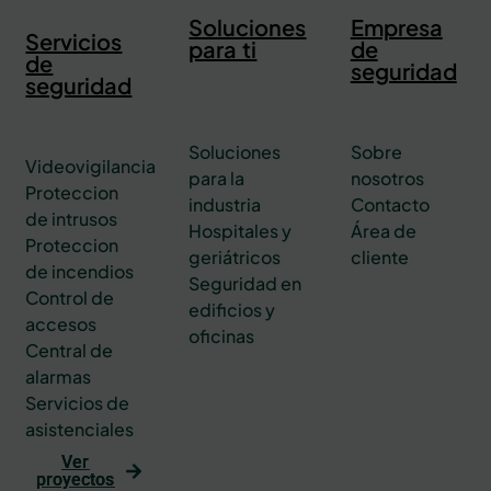
Soluciones
Empresa
Servicios
para ti
de
de
seguridad
seguridad
Soluciones
Sobre
Videovigilancia
para la
nosotros
Proteccion
industria
Contacto
de intrusos
Hospitales y
Área de
Proteccion
geriátricos
cliente
de incendios
Seguridad en
Control de
edificios y
accesos
oficinas
Central de
alarmas
Servicios de
asistenciales
Ver
proyectos