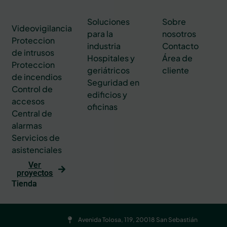
Soluciones
Sobre
Videovigilancia
para la
nosotros
Proteccion
industria
Contacto
de intrusos
Hospitales y
Área de
Proteccion
geriátricos
cliente
de incendios
Seguridad en
Control de
edificios y
accesos
oficinas
Central de
alarmas
Servicios de
asistenciales
Ver
proyectos
Tienda
Avenida Tolosa, 119, 20018 San Sebastián