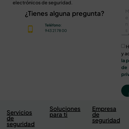
electrónicos de seguridad.
¿Tienes alguna pregunta?
Teléfono
:
943 21 78 00
H
y a
la 
de
pri
Soluciones
Empresa
Servicios
para ti
de
de
seguridad
seguridad