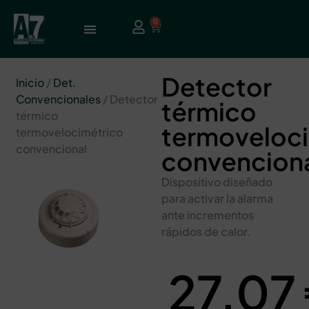
0
Detector
Inicio
/
Det.
Convencionales
/ Detector
térmico
térmico
termoveloc
termovelocimétrico
convencional
convencion
Dispositivo diseñado
para activar la alarma
ante incrementos
rápidos de calor.
27,07