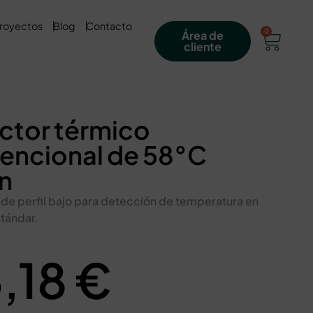
royectos
Blog
Contacto
0
Área de
cliente
ctor térmico
encional de 58°C
on
 de perfil bajo para detección de temperatura en
tándar.
,18
€