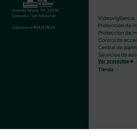
Avenida Tolosa, 119, 20018
Donostia / San Sebastián
Videovigilancia
Proteccion de in
Llámanos al
943 21 78 00
Proteccion de i
Control de acce
Central de alarm
Servicios de asi
Ver proyectos
Tienda