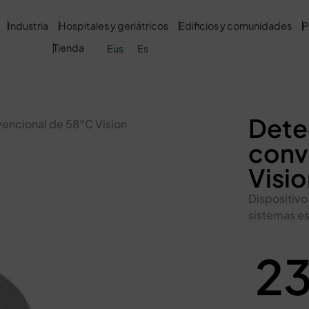
Industria
Hospitales y geriátricos
Edificios y comunidades
P
Tienda
Eus
Es
Dete
encional de 58°C Vision
conv
Visi
Dispositivo
sistemas es
23