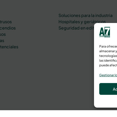
Soluciones para la industria
trusos
Hospitales y geriátricos
ncendios
Seguridad en edificios y ofic
sos
as
stenciales
Para ofrece
almacenar y
tecnologías
las identifi
puede afect
Gestionar lo
A