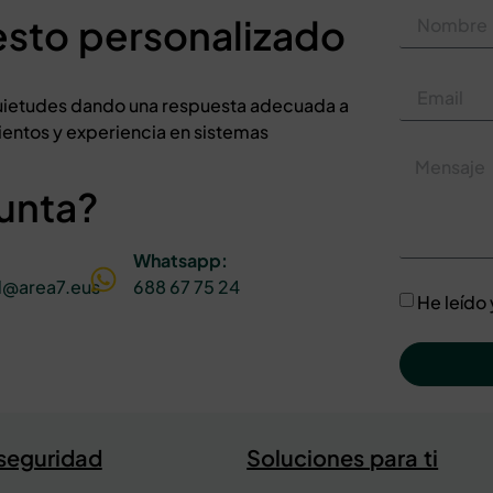
esto personalizado
nquietudes dando una respuesta adecuada a
entos y experiencia en sistemas
unta?
Whatsapp:
d@area7.eus
688 67 75 24
He leído
 seguridad
Soluciones para ti