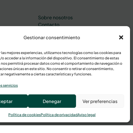
Sobre nosotros
Contacto
inas
Área de cliente
Gestionar consentimiento
r las mejores experiencias, utilizamos tecnologías como las cookies para
/o acceder a la información del dispositivo. El consentimiento de estas
 nos permitirá procesar datos como el comportamiento de navegación o
caciones únicas en este sitio. No consentir o retirar el consentimiento,
ar negativamente a ciertas características y funciones.
s servicios
ceptar
Denegar
Ver preferencias
Política de cookies
Política de privacidad
Aviso legal