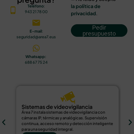
la política de
Teléfono
:
943 21 78 00
privacidad
.
Pedir
E-mail
:
presupuesto
seguridad@area7.eus
Whatsapp:
688 67 75 24
Sistemas de videovigilancia
S
Área 7 instala sistemas de videovigilancia con
Ár
cámaras IP, térmicas y analógicas. Supervisión
de
continua, acceso remoto y detección inteligente
bi
para una seguridad integral.
re