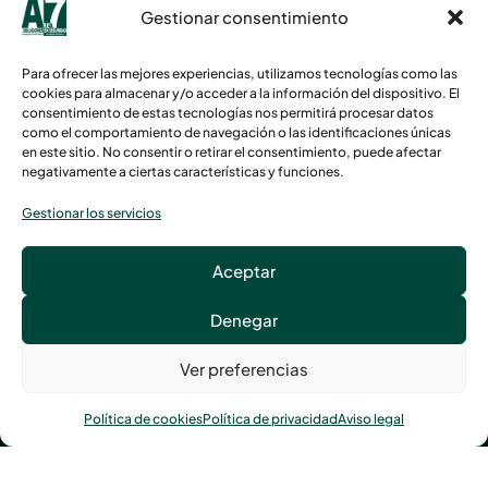
Central de
Gestionar consentimiento
alarmas
Servicios de
Para ofrecer las mejores experiencias, utilizamos tecnologías como las
asistenciales
cookies para almacenar y/o acceder a la información del dispositivo. El
consentimiento de estas tecnologías nos permitirá procesar datos
Ver
como el comportamiento de navegación o las identificaciones únicas
proyectos
en este sitio. No consentir o retirar el consentimiento, puede afectar
Tienda
negativamente a ciertas características y funciones.
Gestionar los servicios
Avenida Tolosa, 119, 20018 San Sebastián
Aceptar
Llámanos al
943 21 78 00
Denegar
Ver preferencias
Política de cookies
Política de privacidad
Aviso legal