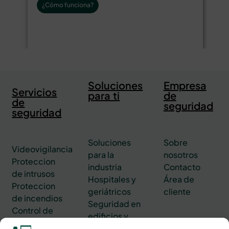
¿Cómo funciona?
Soluciones
Empresa
Servicios
para ti
de
de
seguridad
seguridad
Soluciones
Sobre
Videovigilancia
para la
nosotros
Proteccion
industria
Contacto
de intrusos
Hospitales y
Área de
Proteccion
geriátricos
cliente
de incendios
Seguridad en
Control de
edificios y
accesos
oficinas