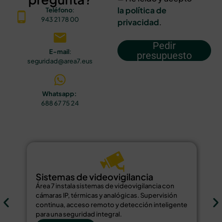
la política de
Teléfono
:
943 21 78 00
privacidad
.
Pedir
E-mail
:
presupuesto
seguridad@area7.eus
Whatsapp:
688 67 75 24
Sistemas de videovigilancia
S
Área 7 instala sistemas de videovigilancia con
Ár
cámaras IP, térmicas y analógicas. Supervisión
de
continua, acceso remoto y detección inteligente
bi
para una seguridad integral.
re