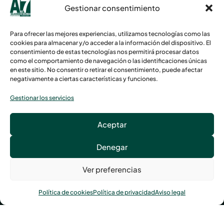
Central de
Gestionar consentimiento
alarmas
Servicios de
Para ofrecer las mejores experiencias, utilizamos tecnologías como las
asistenciales
cookies para almacenar y/o acceder a la información del dispositivo. El
consentimiento de estas tecnologías nos permitirá procesar datos
Ver
como el comportamiento de navegación o las identificaciones únicas
proyectos
en este sitio. No consentir o retirar el consentimiento, puede afectar
Tienda
negativamente a ciertas características y funciones.
Gestionar los servicios
Avenida Tolosa, 119, 20018 San Sebastián
Aceptar
Llámanos al
943 21 78 00
Denegar
Ver preferencias
Política de cookies
Política de privacidad
Aviso legal