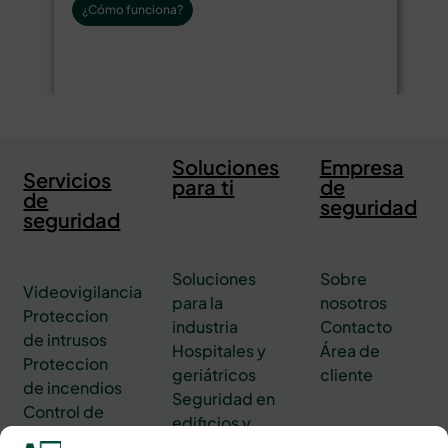
¿Cómo funciona?
Soluciones
Empresa
Servicios
para ti
de
de
seguridad
seguridad
Soluciones
Sobre
Videovigilancia
para la
nosotros
Proteccion
industria
Contacto
de intrusos
Hospitales y
Área de
Proteccion
geriátricos
cliente
de incendios
Seguridad en
Control de
edificios y
accesos
oficinas