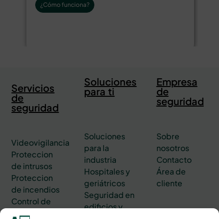
¿Cómo funciona?
Soluciones
Empresa
Servicios
para ti
de
de
seguridad
seguridad
Soluciones
Sobre
Videovigilancia
para la
nosotros
Proteccion
industria
Contacto
de intrusos
Hospitales y
Área de
Proteccion
geriátricos
cliente
de incendios
Seguridad en
Control de
edificios y
accesos
oficinas