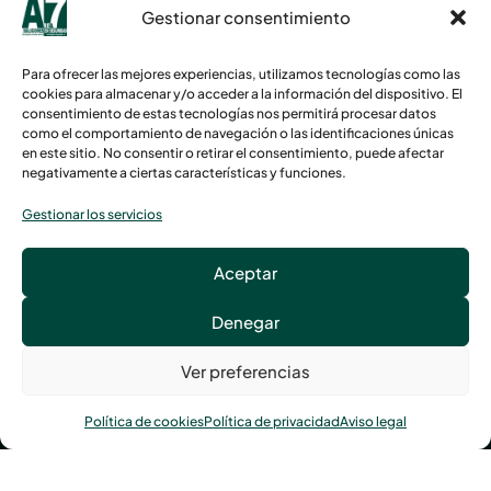
Central de
Gestionar consentimiento
alarmas
Servicios de
Para ofrecer las mejores experiencias, utilizamos tecnologías como las
asistenciales
cookies para almacenar y/o acceder a la información del dispositivo. El
consentimiento de estas tecnologías nos permitirá procesar datos
Ver
como el comportamiento de navegación o las identificaciones únicas
proyectos
en este sitio. No consentir o retirar el consentimiento, puede afectar
Tienda
negativamente a ciertas características y funciones.
Gestionar los servicios
Avenida Tolosa, 119, 20018 San Sebastián
Aceptar
Llámanos al
943 21 78 00
Denegar
Ver preferencias
Política de cookies
Política de privacidad
Aviso legal