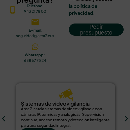
la política de
Teléfono
:
943 21 78 00
privacidad
.
Pedir
E-mail
:
presupuesto
seguridad@area7.eus
Whatsapp:
688 67 75 24
Sistemas de videovigilancia
S
Área 7 instala sistemas de videovigilancia con
Ár
cámaras IP, térmicas y analógicas. Supervisión
de
continua, acceso remoto y detección inteligente
bi
para una seguridad integral.
re