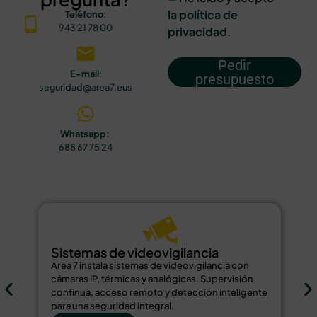
la política de
Teléfono
:
943 21 78 00
privacidad
.
Pedir
E-mail
:
presupuesto
seguridad@area7.eus
Whatsapp:
688 67 75 24
Sistemas de videovigilancia
S
Área 7 instala sistemas de videovigilancia con
Ár
cámaras IP, térmicas y analógicas. Supervisión
de
continua, acceso remoto y detección inteligente
bi
para una seguridad integral.
re