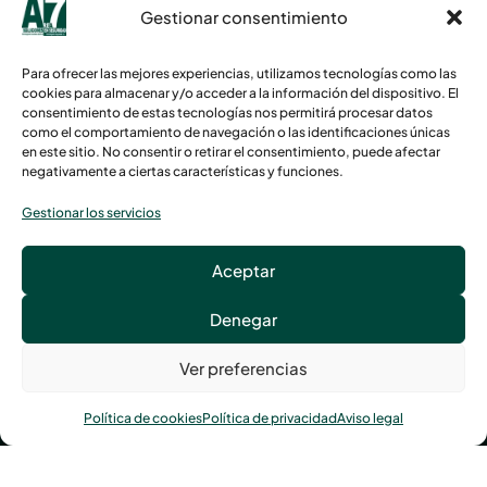
Central de
Gestionar consentimiento
alarmas
Servicios de
Para ofrecer las mejores experiencias, utilizamos tecnologías como las
asistenciales
cookies para almacenar y/o acceder a la información del dispositivo. El
consentimiento de estas tecnologías nos permitirá procesar datos
Ver
como el comportamiento de navegación o las identificaciones únicas
proyectos
en este sitio. No consentir o retirar el consentimiento, puede afectar
Tienda
negativamente a ciertas características y funciones.
Gestionar los servicios
Avenida Tolosa, 119, 20018 San Sebastián
Aceptar
Llámanos al
943 21 78 00
Denegar
Ver preferencias
Política de cookies
Política de privacidad
Aviso legal