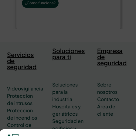
¿Cómo funciona?
Soluciones
Empresa
Servicios
para ti
de
de
seguridad
seguridad
Soluciones
Sobre
Videovigilancia
para la
nosotros
Proteccion
industria
Contacto
de intrusos
Hospitales y
Área de
Proteccion
geriátricos
cliente
de incendios
Seguridad en
Control de
edificios y
accesos
oficinas