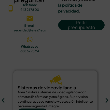
la política de
Teléfono
:
943 21 78 00
privacidad
.
Pedir
E-mail
:
presupuesto
seguridad@area7.eus
Whatsapp:
688 67 75 24
Sistemas de videovigilancia
S
Área 7 instala sistemas de videovigilancia con
Ár
cámaras IP, térmicas y analógicas. Supervisión
de
continua, acceso remoto y detección inteligente
bi
para una seguridad integral.
re