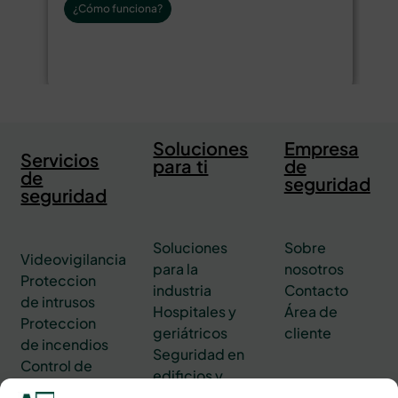
¿Cómo funciona?
Soluciones
Empresa
Servicios
para ti
de
de
seguridad
seguridad
Soluciones
Sobre
Videovigilancia
para la
nosotros
Proteccion
industria
Contacto
de intrusos
Hospitales y
Área de
Proteccion
geriátricos
cliente
de incendios
Seguridad en
Control de
edificios y
accesos
oficinas