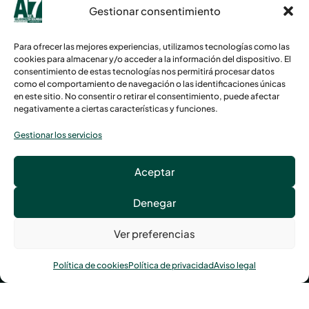
Central de
Gestionar consentimiento
alarmas
Servicios de
Para ofrecer las mejores experiencias, utilizamos tecnologías como las
asistenciales
cookies para almacenar y/o acceder a la información del dispositivo. El
consentimiento de estas tecnologías nos permitirá procesar datos
Ver
como el comportamiento de navegación o las identificaciones únicas
proyectos
en este sitio. No consentir o retirar el consentimiento, puede afectar
Tienda
negativamente a ciertas características y funciones.
Gestionar los servicios
Avenida Tolosa, 119, 20018 San Sebastián
Aceptar
Llámanos al
943 21 78 00
Denegar
Ver preferencias
Política de cookies
Política de privacidad
Aviso legal