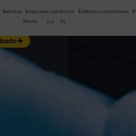
Industria
Hospitales y geriátricos
Edificios y comunidades
P
or voz
Tienda
Eus
Es
lizado