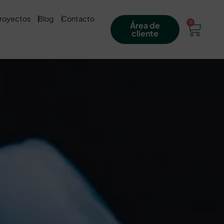
royectos
Blog
Contacto
0
Área de
cliente