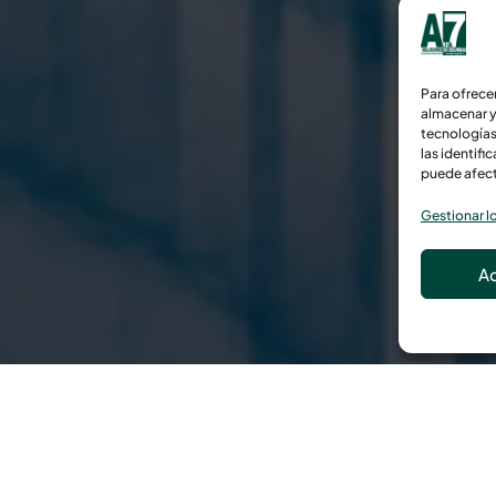
Para ofrece
almacenar y
tecnologías
las identifi
puede afect
Gestionar lo
A