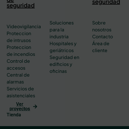
seguridad
seguridad
Soluciones
Sobre
Videovigilancia
para la
nosotros
Proteccion
industria
Contacto
de intrusos
Hospitales y
Área de
Proteccion
geriátricos
cliente
de incendios
Seguridad en
Control de
edificios y
accesos
oficinas
Central de
alarmas
Servicios de
asistenciales
Ver
proyectos
Tienda