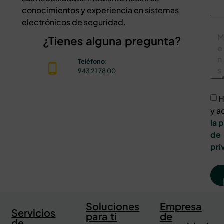
conocimientos y experiencia en sistemas
electrónicos de seguridad.
¿Tienes alguna pregunta?
Teléfono
:
943 21 78 00
H
y a
la 
de
pri
Soluciones
Empresa
Servicios
para ti
de
de