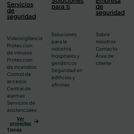
Soluciones
Empresa
Servicios
para ti
de
de
seguridad
seguridad
Soluciones
Sobre
Videovigilancia
para la
nosotros
Proteccion
industria
Contacto
de intrusos
Hospitales y
Área de
Proteccion
geriátricos
cliente
de incendios
Seguridad en
Control de
edificios y
accesos
oficinas
Central de
alarmas
Servicios de
asistenciales
Ver
proyectos
Tienda