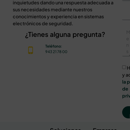
inquietudes dando una respuesta adecuada a
sus necesidades mediante nuestros
conocimientos y experiencia en sistemas
electrónicos de seguridad.
¿Tienes alguna pregunta?
Teléfono
:
943 21 78 00
H
y a
la 
de
pri