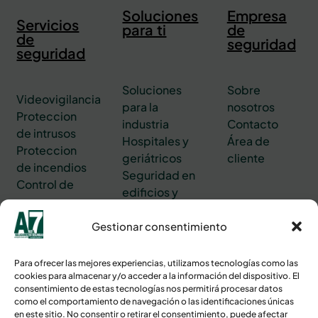
Soluciones
Empresa
Servicios
para ti
de
de
seguridad
seguridad
Soluciones
Sobre
Videovigilancia
para la
nosotros
Proteccion
industria
Contacto
de intrusos
Hospitales y
Área de
Proteccion
geriátricos
cliente
de incendios
Seguridad en
Control de
edificios y
accesos
oficinas
Central de
Gestionar consentimiento
alarmas
Servicios de
Para ofrecer las mejores experiencias, utilizamos tecnologías como las
asistenciales
cookies para almacenar y/o acceder a la información del dispositivo. El
consentimiento de estas tecnologías nos permitirá procesar datos
Ver
proyectos
como el comportamiento de navegación o las identificaciones únicas
en este sitio. No consentir o retirar el consentimiento, puede afectar
Tienda