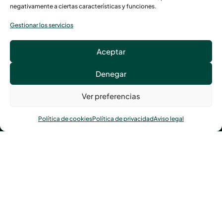
negativamente a ciertas características y funciones.
Gestionar los servicios
Avenida Tolosa, 119, 20018 San Sebastián
Aceptar
Llámanos al
943 21 78 00
Denegar
Ver preferencias
Política de cookies
Política de privacidad
Aviso legal